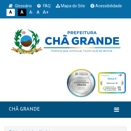
Glossário
FAQ
Mapa do Site
Acessibilidade
A+
A
A
A
A-
CHÃ GRANDE