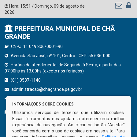
Hora:
15:51
/
Domingo
,
09 de agosto de
2026
PREFEITURA MUNICIPAL DE CHÃ
GRANDE
CNPJ: 11.049.806/0001-90
Avenida São José, nº 101, Centro - CEP: 55.636-000
Horário de atendimento: de Segunda à Sexta, a partir das
07:00hs às 13:00hs (exceto nos feriados)
(81) 3537-1140
administracao@chagrande.pe.gov.br
Chã Grande - PE
INFORMAÇÕES SOBRE COOKIES
CURTA NOSSA FAN PAGE
Utilizamos serviços de terceiros que utilizam cookies.
Essas ferramentas nos ajudam a oferecer uma melhor
experiência de navegação. Ao clicar no botão “Aceitar”
você concorda com o uso de cookies em nosso site. Para