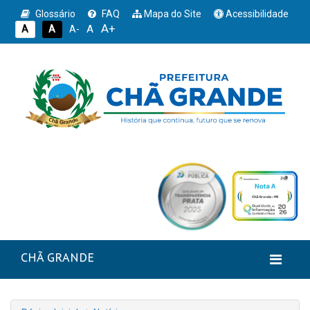
Glossário
FAQ
Mapa do Site
Acessibilidade
A+
A
A
A
A-
CHÃ GRANDE