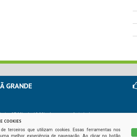
HÃ GRANDE
r das 07:00hs às 13:00hs (exceto nos feriados)
E COOKIES
s de terceiros que utilizam cookies. Essas ferramentas nos
uma melhor experiência de navegação. Ao clicar no botão