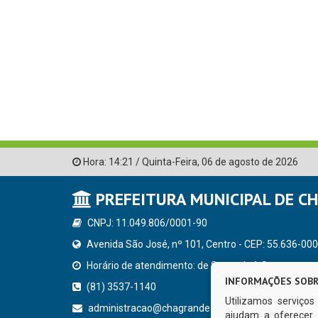
Hora:
14:21
/
Quinta-Feira
,
06 de agosto de 2026
PREFEITURA MUNICIPAL DE C
CNPJ: 11.049.806/0001-90
Avenida São José, nº 101, Centro - CEP: 55.636-000
Horário de atendimento: de Segunda à Sexta, a parti
INFORMAÇÕES SOBR
(81) 3537-1140
Utilizamos serviço
administracao@chagrande.pe.gov.br
ajudam a oferecer 