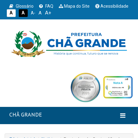
Glossário
FAQ
Mapa do Site
Acessibilidade
A+
A
A
A
A-
CHÃ GRANDE