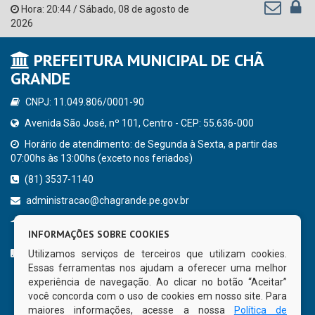
Hora:
20:44
/
Sábado
,
08 de agosto de
2026
PREFEITURA MUNICIPAL DE CHÃ
GRANDE
CNPJ: 11.049.806/0001-90
Avenida São José, nº 101, Centro - CEP: 55.636-000
Horário de atendimento: de Segunda à Sexta, a partir das
07:00hs às 13:00hs (exceto nos feriados)
(81) 3537-1140
administracao@chagrande.pe.gov.br
Chã Grande - PE
INFORMAÇÕES SOBRE COOKIES
CURTA NOSSA FAN PAGE
Utilizamos serviços de terceiros que utilizam cookies.
Essas ferramentas nos ajudam a oferecer uma melhor
experiência de navegação. Ao clicar no botão “Aceitar”
você concorda com o uso de cookies em nosso site. Para
maiores informações, acesse a nossa
Política de