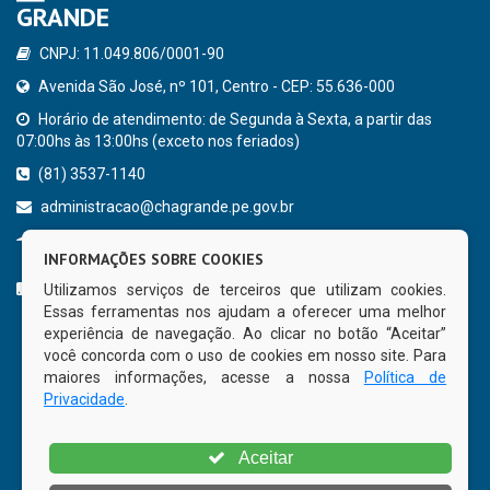
GRANDE
CNPJ: 11.049.806/0001-90
Avenida São José, nº 101, Centro - CEP: 55.636-000
Horário de atendimento: de Segunda à Sexta, a partir das
07:00hs às 13:00hs (exceto nos feriados)
(81) 3537-1140
administracao@chagrande.pe.gov.br
Chã Grande - PE
INFORMAÇÕES SOBRE COOKIES
CURTA NOSSA FAN PAGE
Utilizamos serviços de terceiros que utilizam cookies.
Essas ferramentas nos ajudam a oferecer uma melhor
experiência de navegação. Ao clicar no botão “Aceitar”
você concorda com o uso de cookies em nosso site. Para
maiores informações, acesse a nossa
Política de
Privacidade
.
Aceitar