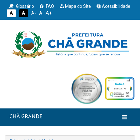
Glossário
FAQ
Mapa do Site
Acessibilidade
A+
A
A
A
A-
CHÃ GRANDE