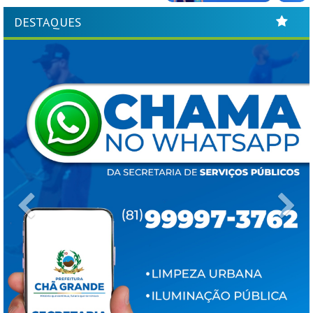
DESTAQUES
Previous
Ne