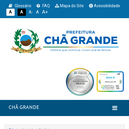
Glossário
FAQ
Mapa do Site
Acessibilidade
A+
A
A
A
A-
CHÃ GRANDE