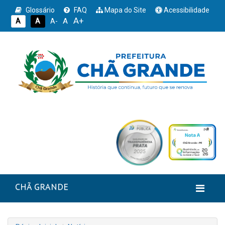
Glossário
FAQ
Mapa do Site
Acessibilidade
A+
A
A
A
A-
CHÃ GRANDE