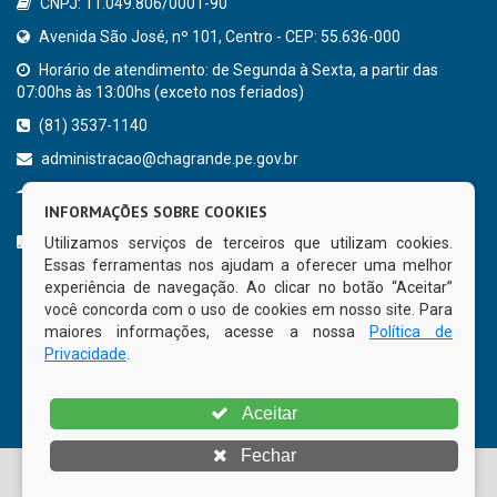
CNPJ: 11.049.806/0001-90
Avenida São José, nº 101, Centro - CEP: 55.636-000
Horário de atendimento: de Segunda à Sexta, a partir das
07:00hs às 13:00hs (exceto nos feriados)
(81) 3537-1140
administracao@chagrande.pe.gov.br
Chã Grande - PE
INFORMAÇÕES SOBRE COOKIES
CURTA NOSSA FAN PAGE
Utilizamos serviços de terceiros que utilizam cookies.
Essas ferramentas nos ajudam a oferecer uma melhor
experiência de navegação. Ao clicar no botão “Aceitar”
você concorda com o uso de cookies em nosso site. Para
maiores informações, acesse a nossa
Política de
Privacidade
.
Aceitar
Fechar
© Copyright 2026 Prefeitura Municipal de Chã Grande | Todos