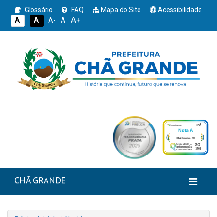
Glossário
FAQ
Mapa do Site
Acessibilidade
A+
A
A
A
A-
CHÃ GRANDE