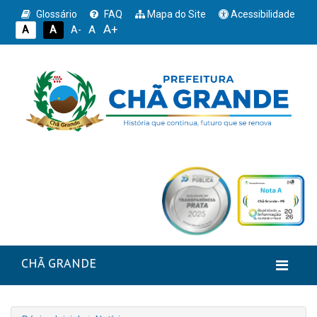
Glossário
FAQ
Mapa do Site
Acessibilidade
A+
A
A
A
A-
CHÃ GRANDE