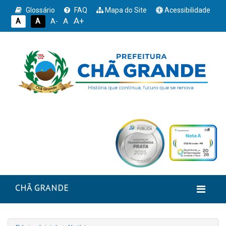
Glossário
FAQ
Mapa do Site
Acessibilidade
A+
A
A
A
A-
CHÃ GRANDE