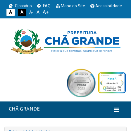
Glossário
FAQ
Mapa do Site
Acessibilidade
A+
A
A
A
A-
CHÃ GRANDE