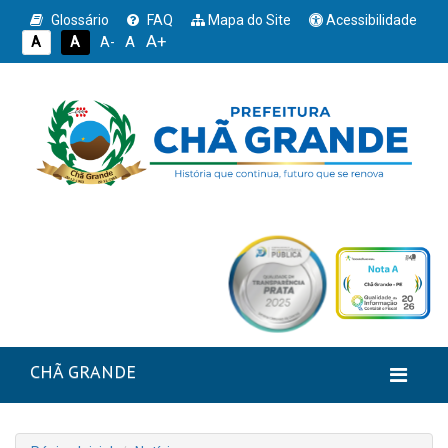
Glossário
FAQ
Mapa do Site
Acessibilidade
A+
A
A
A
A-
CHÃ GRANDE