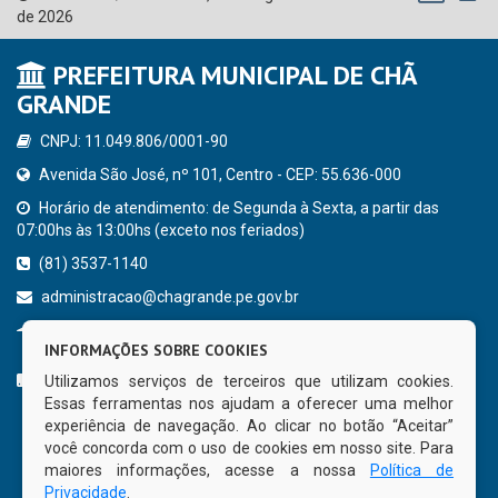
de 2026
PREFEITURA MUNICIPAL DE CHÃ
GRANDE
CNPJ: 11.049.806/0001-90
Avenida São José, nº 101, Centro - CEP: 55.636-000
Horário de atendimento: de Segunda à Sexta, a partir das
07:00hs às 13:00hs (exceto nos feriados)
(81) 3537-1140
administracao@chagrande.pe.gov.br
Chã Grande - PE
INFORMAÇÕES SOBRE COOKIES
CURTA NOSSA FAN PAGE
Utilizamos serviços de terceiros que utilizam cookies.
Essas ferramentas nos ajudam a oferecer uma melhor
experiência de navegação. Ao clicar no botão “Aceitar”
você concorda com o uso de cookies em nosso site. Para
maiores informações, acesse a nossa
Política de
Privacidade
.