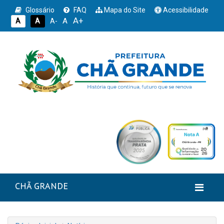
Glossário
FAQ
Mapa do Site
Acessibilidade
A+
A
A
A
A-
CHÃ GRANDE