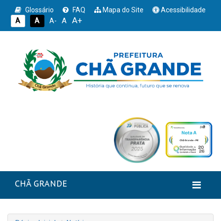
Glossário
FAQ
Mapa do Site
Acessibilidade
A+
A
A
A
A-
CHÃ GRANDE