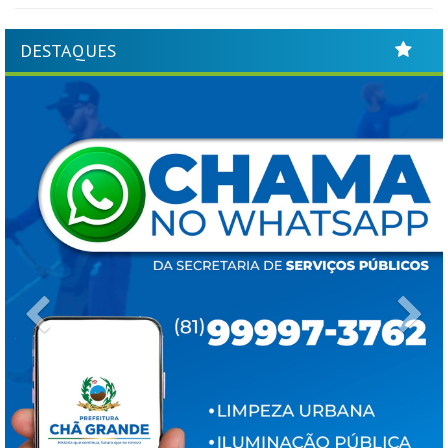
DESTAQUES
Previous
Ne