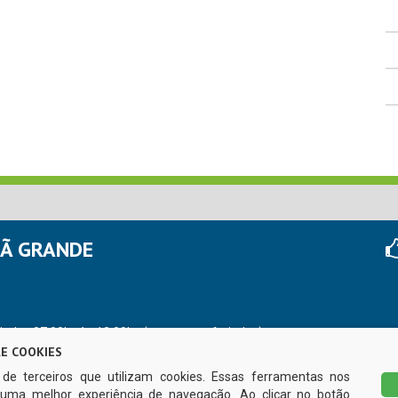
HÃ GRANDE
r das 07:00hs às 13:00hs (exceto nos feriados)
E COOKIES
s de terceiros que utilizam cookies. Essas ferramentas nos
uma melhor experiência de navegação. Ao clicar no botão