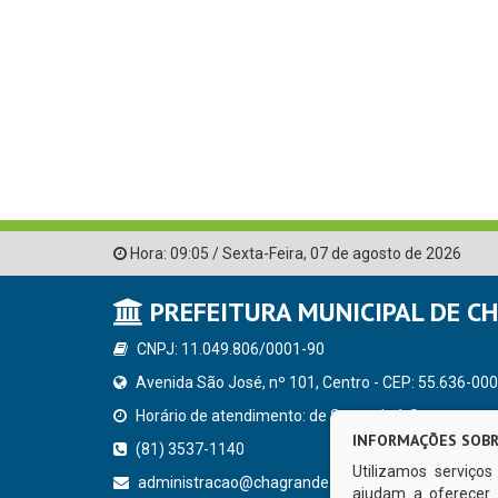
Hora:
09:05
/
Sexta-Feira
,
07 de agosto de 2026
PREFEITURA MUNICIPAL DE C
CNPJ: 11.049.806/0001-90
Avenida São José, nº 101, Centro - CEP: 55.636-000
Horário de atendimento: de Segunda à Sexta, a parti
INFORMAÇÕES SOBR
(81) 3537-1140
Utilizamos serviço
administracao@chagrande.pe.gov.br
ajudam a oferecer 