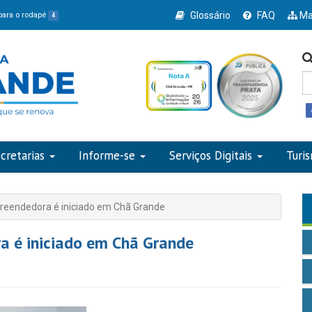
Glossário
FAQ
Ma
 para o rodapé
4
cretarias
Informe-se
Serviços Digitais
Turi
eendedora é iniciado em Chã Grande
 é iniciado em Chã Grande