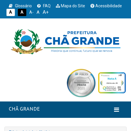
Glossário
FAQ
Mapa do Site
Acessibilidade
A+
A
A
A
A-
CHÃ GRANDE