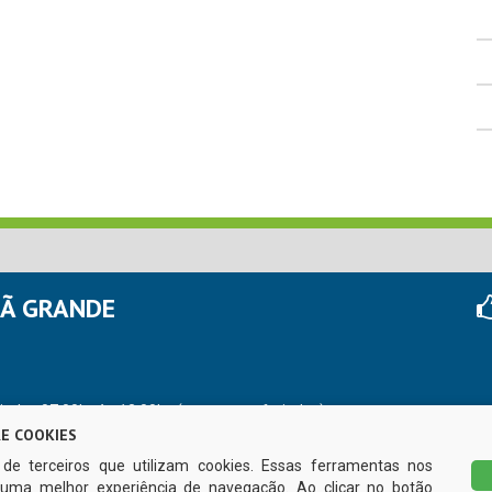
HÃ GRANDE
r das 07:00hs às 13:00hs (exceto nos feriados)
E COOKIES
s de terceiros que utilizam cookies. Essas ferramentas nos
uma melhor experiência de navegação. Ao clicar no botão