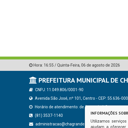
Hora:
16:55
/
Quinta-Feira
,
06 de agosto de 2026
PREFEITURA MUNICIPAL DE C
CNPJ: 11.049.806/0001-90
Avenida São José, nº 101, Centro - CEP: 55.636-000
Horário de atendimento: de Segunda à Sexta, a parti
INFORMAÇÕES SOBR
(81) 3537-1140
Utilizamos serviço
administracao@chagrande.pe.gov.br
ajudam a oferecer 