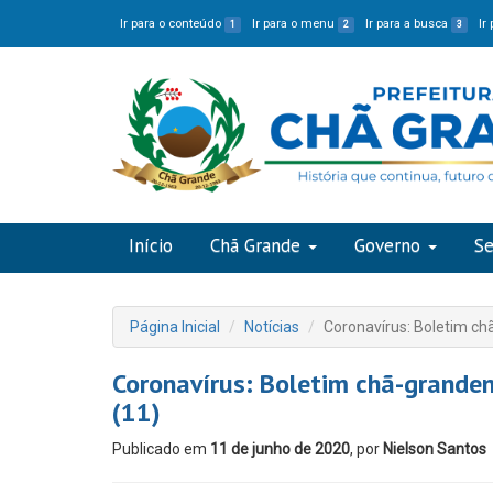
Ir para o conteúdo
Ir para o menu
Ir para a busca
Ir
1
2
3
Início
Chã Grande
Governo
Se
Página Inicial
Notícias
Coronavírus: Boletim ch
Coronavírus: Boletim chã-grande
(11)
Publicado em
11 de junho de 2020
, por
Nielson Santos