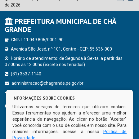
de 2026
PREFEITURA MUNICIPAL DE CHÃ
GRANDE
CNPJ: 11.049.806/0001-90
Avenida São José, nº 101, Centro - CEP: 55.636-000
Horário de atendimento: de Segunda à Sexta, a partir das
07:00hs às 13:00hs (exceto nos feriados)
(81) 3537-1140
administracao@chagrande.pe.gov.br
Chã Grande - PE
INFORMAÇÕES SOBRE COOKIES
CURTA NOSSA FAN PAGE
Utilizamos serviços de terceiros que utilizam cookies.
Essas ferramentas nos ajudam a oferecer uma melhor
experiência de navegação. Ao clicar no botão “Aceitar”
você concorda com o uso de cookies em nosso site. Para
maiores informações, acesse a nossa
Política de
Privacidade
.