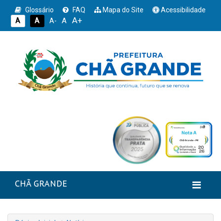
Glossário
FAQ
Mapa do Site
Acessibilidade
A+
A
A
A
A-
CHÃ GRANDE