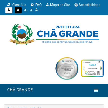
Glossário
FAQ
Mapa do Site
Acessibilidade
A+
A
A
A
A-
CHÃ GRANDE