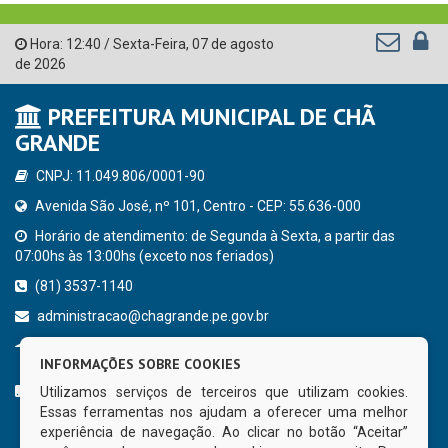
Hora:
12:40
/
Sexta-Feira
,
07 de agosto
de 2026
PREFEITURA MUNICIPAL DE CHÃ
GRANDE
CNPJ: 11.049.806/0001-90
Avenida São José, nº 101, Centro - CEP: 55.636-000
Horário de atendimento: de Segunda à Sexta, a partir das
07:00hs às 13:00hs (exceto nos feriados)
(81) 3537-1140
administracao@chagrande.pe.gov.br
Chã Grande - PE
INFORMAÇÕES SOBRE COOKIES
CURTA NOSSA FAN PAGE
Utilizamos serviços de terceiros que utilizam cookies.
Essas ferramentas nos ajudam a oferecer uma melhor
experiência de navegação. Ao clicar no botão “Aceitar”