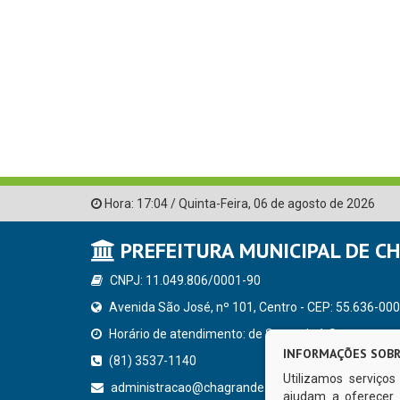
Hora:
17:04
/
Quinta-Feira
,
06 de agosto de 2026
PREFEITURA MUNICIPAL DE C
CNPJ: 11.049.806/0001-90
Avenida São José, nº 101, Centro - CEP: 55.636-000
Horário de atendimento: de Segunda à Sexta, a parti
INFORMAÇÕES SOBR
(81) 3537-1140
Utilizamos serviço
administracao@chagrande.pe.gov.br
ajudam a oferecer 