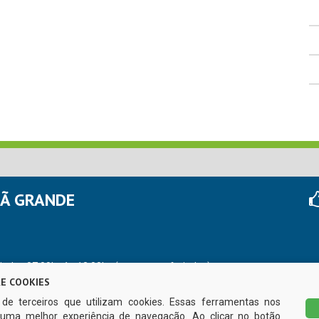
HÃ GRANDE
r das 07:00hs às 13:00hs (exceto nos feriados)
E COOKIES
s de terceiros que utilizam cookies. Essas ferramentas nos
uma melhor experiência de navegação. Ao clicar no botão