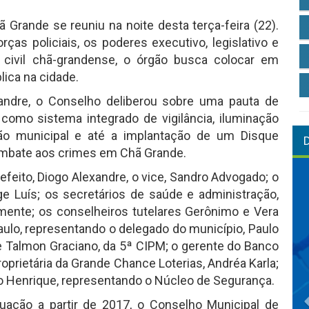
Grande se reuniu na noite desta terça-feira (22).
ças policiais, os poderes executivo, legislativo e
e civil chã-grandense, o órgão busca colocar em
lica na cidade.
xandre, o Conselho deliberou sobre uma pauta de
omo sistema integrado de vigilância, iluminação
ção municipal e até a implantação de um Disque
 combate aos crimes em Chã Grande.
efeito, Diogo Alexandre, o vice, Sandro Advogado; o
e Luís; os secretários de saúde e administração,
ente; os conselheiros tutelares Gerônimo e Vera
 Paulo, representando o delegado do município, Paulo
te Talmon Graciano, da 5ª CIPM; o gerente do Banco
proprietária da Grande Chance Loterias, Andréa Karla;
ão Henrique, representando o Núcleo de Segurança.
ação a partir de 2017, o Conselho Municipal de