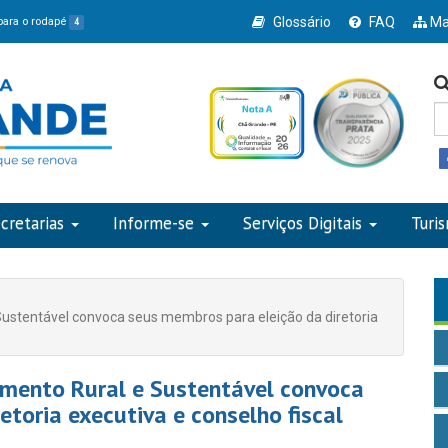
Glossário
FAQ
Ma
 para o rodapé
4
cretarias
Informe-se
Serviços Digitais
Turi
Sustentável convoca seus membros para eleição da diretoria
imento Rural e Sustentável convoca
toria executiva e conselho fiscal