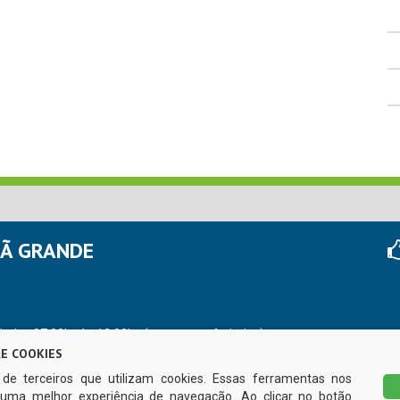
HÃ GRANDE
r das 07:00hs às 13:00hs (exceto nos feriados)
E COOKIES
s de terceiros que utilizam cookies. Essas ferramentas nos
uma melhor experiência de navegação. Ao clicar no botão