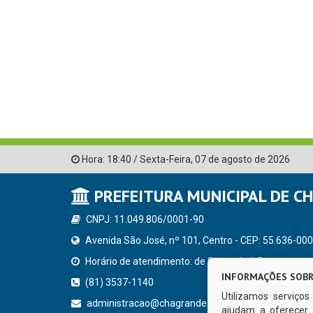
Hora:
18:40
/
Sexta-Feira
,
07 de agosto de 2026
PREFEITURA MUNICIPAL DE C
CNPJ: 11.049.806/0001-90
Avenida São José, nº 101, Centro - CEP: 55.636-000
Horário de atendimento: de Segunda à Sexta, a parti
INFORMAÇÕES SOBR
(81) 3537-1140
Utilizamos serviço
administracao@chagrande.pe.gov.br
ajudam a oferecer 