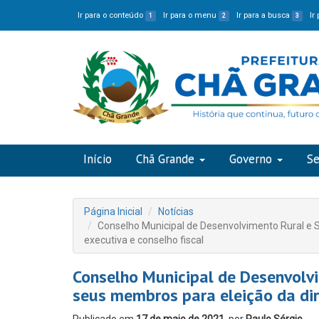
Ir para o conteúdo
Ir para o menu
Ir para a busca
Ir
1
2
3
Início
Chã Grande
Governo
Se
Página Inicial
Notícias
Conselho Municipal de Desenvolvimento Rural e 
executiva e conselho fiscal
Conselho Municipal de Desenvolv
seus membros para eleição da dire