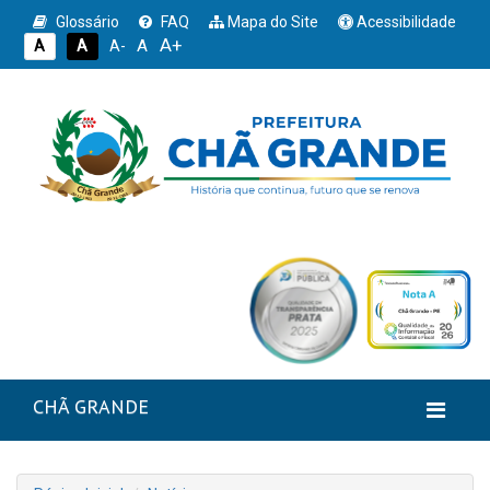
Glossário
FAQ
Mapa do Site
Acessibilidade
A+
A
A
A
A-
CHÃ GRANDE