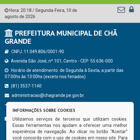
Hora:
20:18
/
Segunda-Feira
,
10 de
agosto de 2026
PREFEITURA MUNICIPAL DE CHÃ
GRANDE
CNPJ: 11.049.806/0001-90
Avenida São José, nº 101, Centro - CEP: 55.636-000
Horário de atendimento: de Segunda à Sexta, a partir das
07:00hs às 13:00hs (exceto nos feriados)
(81) 3537-1140
administracao@chagrande.pe.gov.br
Chã Grande - PE
INFORMAÇÕES SOBRE COOKIES
CURTA NOSSA FAN PAGE
Utilizamos serviços de terceiros que utilizam cookies.
Essas ferramentas nos ajudam a oferecer uma melhor
experiência de navegação. Ao clicar no botão “Aceitar”
você concorda com o uso de cookies em nosso site. Para