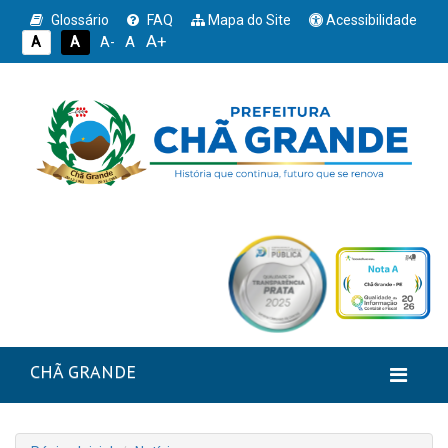
Glossário
FAQ
Mapa do Site
Acessibilidade
A+
A
A
A
A-
CHÃ GRANDE