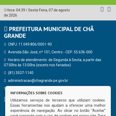
Hora:
04:39
/
Sexta-Feira
,
07 de agosto
de 2026
PREFEITURA MUNICIPAL DE CHÃ
GRANDE
CNPJ: 11.049.806/0001-90
Avenida São José, nº 101, Centro - CEP: 55.636-000
Horário de atendimento: de Segunda à Sexta, a partir das
07:00hs às 13:00hs (exceto nos feriados)
(81) 3537-1140
administracao@chagrande.pe.gov.br
Chã Grande - PE
INFORMAÇÕES SOBRE COOKIES
CURTA NOSSA FAN PAGE
Utilizamos serviços de terceiros que utilizam cookies.
Essas ferramentas nos ajudam a oferecer uma melhor
experiência de navegação. Ao clicar no botão “Aceitar”
você concorda com o uso de cookies em nosso site. Para