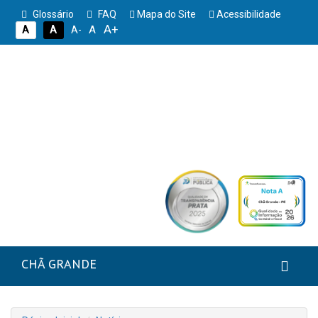
Glossário
FAQ
Mapa do Site
Acessibilidade
A+
A
A
A
A-
CHÃ GRANDE