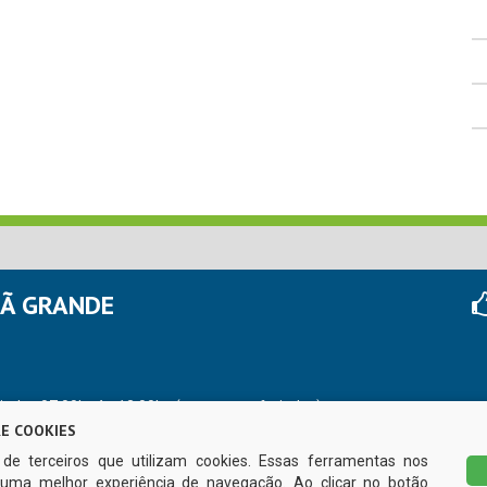
HÃ GRANDE
r das 07:00hs às 13:00hs (exceto nos feriados)
E COOKIES
s de terceiros que utilizam cookies. Essas ferramentas nos
uma melhor experiência de navegação. Ao clicar no botão