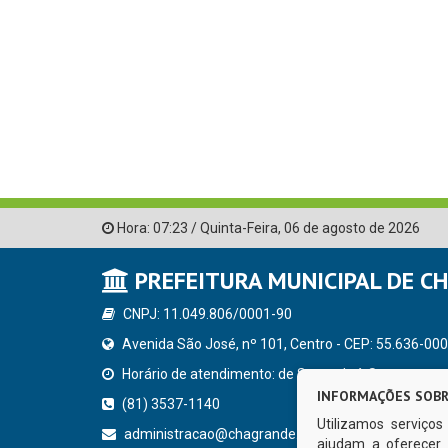
Hora:
07:23
/
Quinta-Feira
,
06 de agosto de 2026
PREFEITURA MUNICIPAL DE C
CNPJ: 11.049.806/0001-90
Avenida São José, nº 101, Centro - CEP: 55.636-000
Horário de atendimento: de Segunda à Sexta, a parti
INFORMAÇÕES SOBR
(81) 3537-1140
Utilizamos serviço
administracao@chagrande.pe.gov.br
ajudam a oferecer 