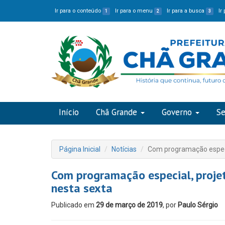
Ir para o conteúdo
Ir para o menu
Ir para a busca
Ir
1
2
3
Início
Chã Grande
Governo
Se
Página Inicial
Notícias
Com programação especia
Com programação especial, proje
nesta sexta
Publicado em
29 de março de 2019
, por
Paulo Sérgio