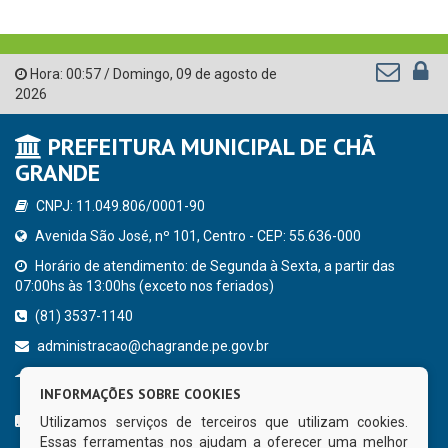
Hora:
00:57
/
Domingo
,
09 de agosto de
2026
PREFEITURA MUNICIPAL DE CHÃ
GRANDE
CNPJ: 11.049.806/0001-90
Avenida São José, nº 101, Centro - CEP: 55.636-000
Horário de atendimento: de Segunda à Sexta, a partir das
07:00hs às 13:00hs (exceto nos feriados)
(81) 3537-1140
administracao@chagrande.pe.gov.br
Chã Grande - PE
INFORMAÇÕES SOBRE COOKIES
CURTA NOSSA FAN PAGE
Utilizamos serviços de terceiros que utilizam cookies.
Essas ferramentas nos ajudam a oferecer uma melhor