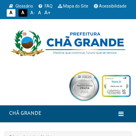
Glossário
FAQ
Mapa do Site
Acessibilidade
A+
A
A
A
A-
CHÃ GRANDE