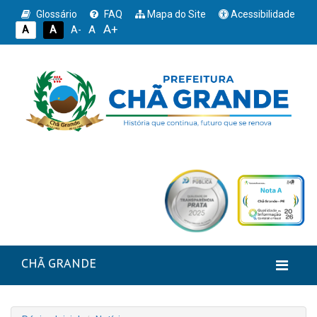
Glossário
FAQ
Mapa do Site
Acessibilidade
A+
A
A
A
A-
CHÃ GRANDE