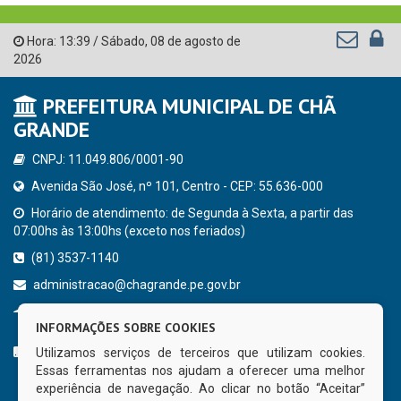
Hora:
13:39
/
Sábado
,
08 de agosto de
2026
PREFEITURA MUNICIPAL DE CHÃ
GRANDE
CNPJ: 11.049.806/0001-90
Avenida São José, nº 101, Centro - CEP: 55.636-000
Horário de atendimento: de Segunda à Sexta, a partir das
07:00hs às 13:00hs (exceto nos feriados)
(81) 3537-1140
administracao@chagrande.pe.gov.br
Chã Grande - PE
INFORMAÇÕES SOBRE COOKIES
CURTA NOSSA FAN PAGE
Utilizamos serviços de terceiros que utilizam cookies.
Essas ferramentas nos ajudam a oferecer uma melhor
experiência de navegação. Ao clicar no botão “Aceitar”