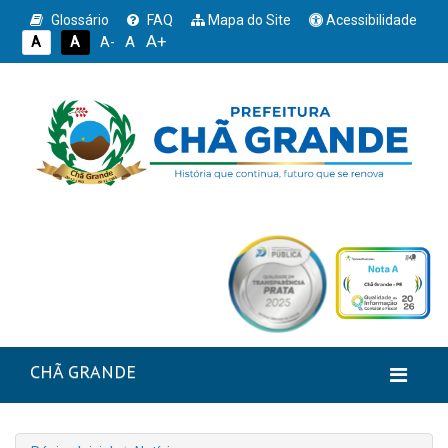
Glossário
FAQ
Mapa do Site
Acessibilidade
A+
A
A
A
A-
CHÃ GRANDE