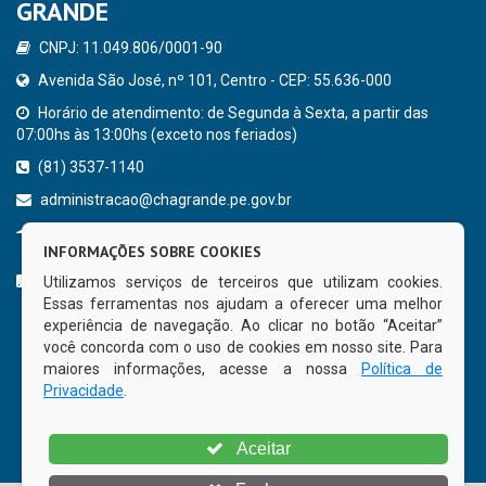
GRANDE
CNPJ: 11.049.806/0001-90
Avenida São José, nº 101, Centro - CEP: 55.636-000
Horário de atendimento: de Segunda à Sexta, a partir das
07:00hs às 13:00hs (exceto nos feriados)
(81) 3537-1140
administracao@chagrande.pe.gov.br
Chã Grande - PE
INFORMAÇÕES SOBRE COOKIES
CURTA NOSSA FAN PAGE
Utilizamos serviços de terceiros que utilizam cookies.
Essas ferramentas nos ajudam a oferecer uma melhor
experiência de navegação. Ao clicar no botão “Aceitar”
você concorda com o uso de cookies em nosso site. Para
maiores informações, acesse a nossa
Política de
Privacidade
.
Aceitar