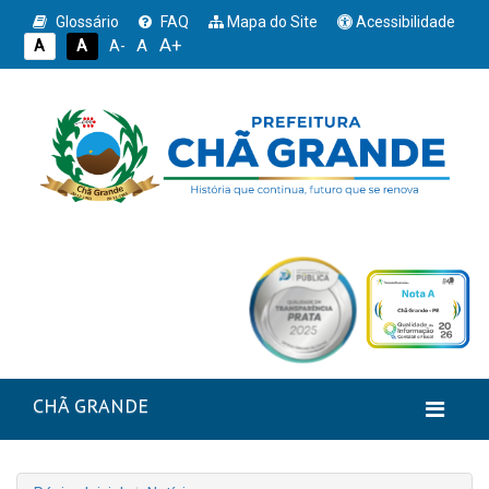
Glossário
FAQ
Mapa do Site
Acessibilidade
A+
A
A
A
A-
CHÃ GRANDE