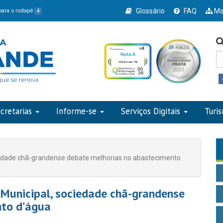
Glossário
FAQ
Ma
 para o rodapé
4
cretarias
Informe-se
Serviços Digitais
Turi
ciedade chã-grandense debate melhorias no abastecimento
 Municipal, sociedade chã-grandense
nto d’água