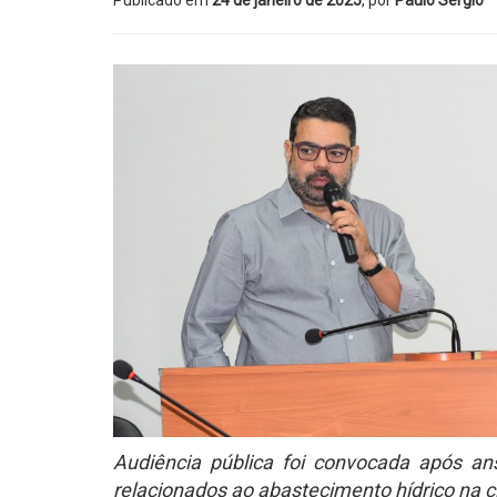
Publicado em
24 de janeiro de 2025
, por
Paulo Sérgio
Audiência pública foi convocada após an
relacionados ao abastecimento hídrico na 