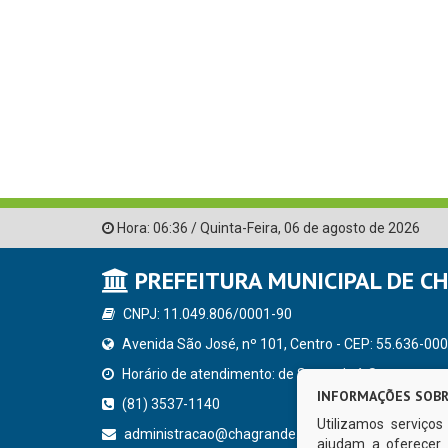
Hora:
06:36
/
Quinta-Feira
,
06 de agosto de 2026
PREFEITURA MUNICIPAL DE C
CNPJ: 11.049.806/0001-90
Avenida São José, nº 101, Centro - CEP: 55.636-000
Horário de atendimento: de Segunda à Sexta, a parti
INFORMAÇÕES SOBR
(81) 3537-1140
Utilizamos serviço
administracao@chagrande.pe.gov.br
ajudam a oferecer 