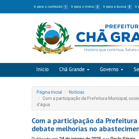
Ir para o conteúdo
Ir para o menu
Ir para a busca
Ir
1
2
3
Início
Chã Grande
Governo
Se
Página Inicial
Notícias
Com a participação da Prefeitura Municipal, so
d’água
Com a participação da Prefeitura
debate melhorias no abastecime