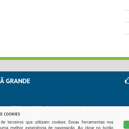
HÃ GRANDE
r das 07:00hs às 13:00hs (exceto nos feriados)
E COOKIES
s de terceiros que utilizam cookies. Essas ferramentas nos
uma melhor experiência de navegação. Ao clicar no botão