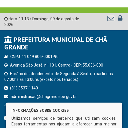
Hora:
11:13
/
Domingo
,
09 de agosto de
2026
PREFEITURA MUNICIPAL DE CHÃ
GRANDE
CNPJ: 11.049.806/0001-90
Avenida São José, nº 101, Centro - CEP: 55.636-000
Horário de atendimento: de Segunda à Sexta, a partir das
07:00hs às 13:00hs (exceto nos feriados)
(81) 3537-1140
administracao@chagrande.pe.gov.br
Chã Grande - PE
INFORMAÇÕES SOBRE COOKIES
CURTA NOSSA FAN PAGE
Utilizamos serviços de terceiros que utilizam cookies.
Essas ferramentas nos ajudam a oferecer uma melhor