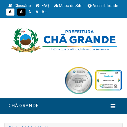
Glossário
FAQ
Mapa do Site
Acessibilidade
A+
A
A
A
A-
CHÃ GRANDE