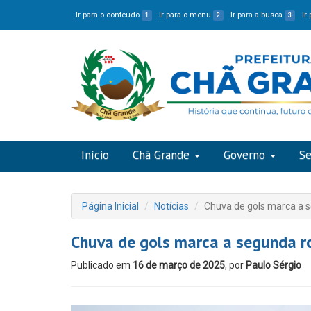
Ir para o conteúdo
Ir para o menu
Ir para a busca
Ir
1
2
3
Início
Chã Grande
Governo
Se
Página Inicial
Notícias
Chuva de gols marca a
Chuva de gols marca a segunda 
Publicado em
16 de março de 2025
, por
Paulo Sérgio