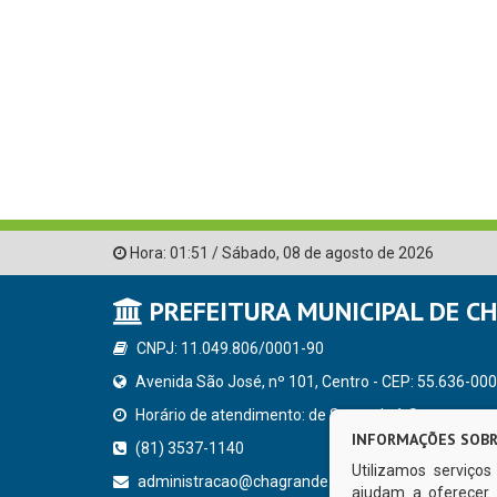
Hora:
01:51
/
Sábado
,
08 de agosto de 2026
PREFEITURA MUNICIPAL DE C
CNPJ: 11.049.806/0001-90
Avenida São José, nº 101, Centro - CEP: 55.636-000
Horário de atendimento: de Segunda à Sexta, a parti
INFORMAÇÕES SOBR
(81) 3537-1140
Utilizamos serviço
administracao@chagrande.pe.gov.br
ajudam a oferecer 