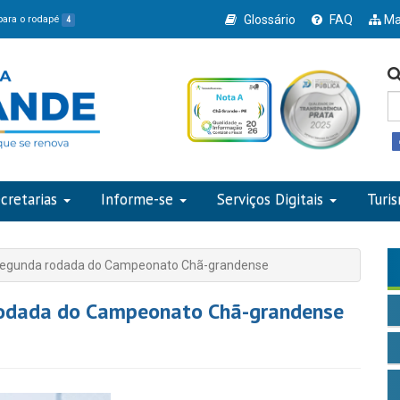
Glossário
FAQ
Ma
 para o rodapé
4
cretarias
Informe-se
Serviços Digitais
Turi
 segunda rodada do Campeonato Chã-grandense
rodada do Campeonato Chã-grandense