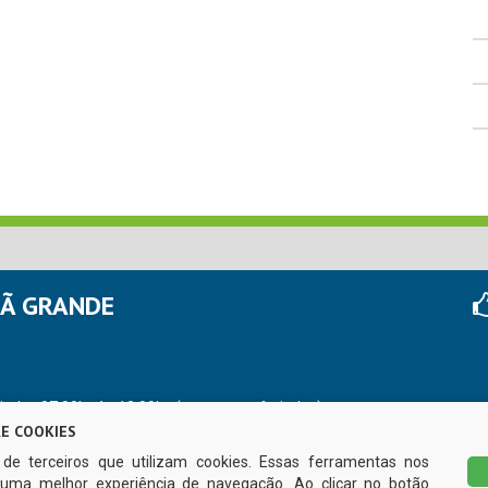
HÃ GRANDE
r das 07:00hs às 13:00hs (exceto nos feriados)
E COOKIES
s de terceiros que utilizam cookies. Essas ferramentas nos
uma melhor experiência de navegação. Ao clicar no botão