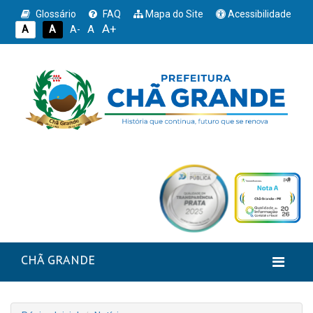
Glossário
FAQ
Mapa do Site
Acessibilidade
A+
A
A
A
A-
CHÃ GRANDE