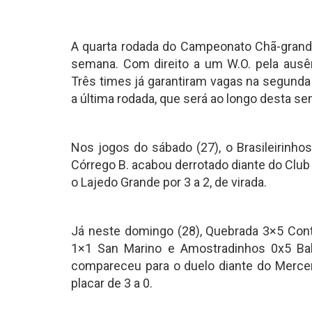
A quarta rodada do Campeonato Chã-granden
semana. Com direito a um W.O. pela ausên
Três times já garantiram vagas na segunda
a última rodada, que será ao longo desta s
Nos jogos do sábado (27), o Brasileirinho
Córrego B. acabou derrotado diante do Clu
o Lajedo Grande por 3 a 2, de virada.
Já neste domingo (28), Quebrada 3×5 Cont
1×1 San Marino e Amostradinhos 0x5 Bal
compareceu para o duelo diante do Mercen
placar de 3 a 0.