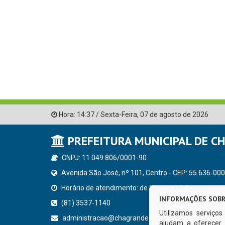
Hora:
14:37
/
Sexta-Feira
,
07 de agosto de 2026
PREFEITURA MUNICIPAL DE C
CNPJ: 11.049.806/0001-90
Avenida São José, nº 101, Centro - CEP: 55.636-000
Horário de atendimento: de Segunda à Sexta, a parti
INFORMAÇÕES SOBR
(81) 3537-1140
Utilizamos serviço
administracao@chagrande.pe.gov.br
ajudam a oferecer 