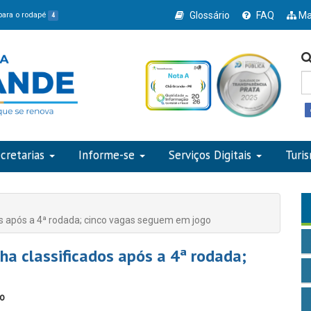
Glossário
FAQ
Ma
 para o rodapé
4
cretarias
Informe-se
Serviços Digitais
Turi
s após a 4ª rodada; cinco vagas seguem em jogo
a classificados após a 4ª rodada;
io