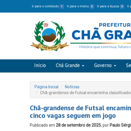
Ir para o conteúdo
Ir para o menu
Ir para a busca
Ir
1
2
3
Início
Chã Grande
Governo
Se
Página Inicial
Notícias
Chã-grandense de Futsal encaminha classificado
Chã-grandense de Futsal encaminh
cinco vagas seguem em jogo
Publicado em
28 de setembro de 2025
, por
Paulo Sérg