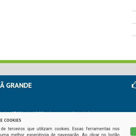
HÃ GRANDE
r das 07:00hs às 13:00hs (exceto nos feriados)
E COOKIES
s de terceiros que utilizam cookies. Essas ferramentas nos
uma melhor experiência de navegação. Ao clicar no botão