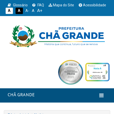
Glossário
FAQ
Mapa do Site
Acessibilidade
A+
A
A
A
A-
CHÃ GRANDE