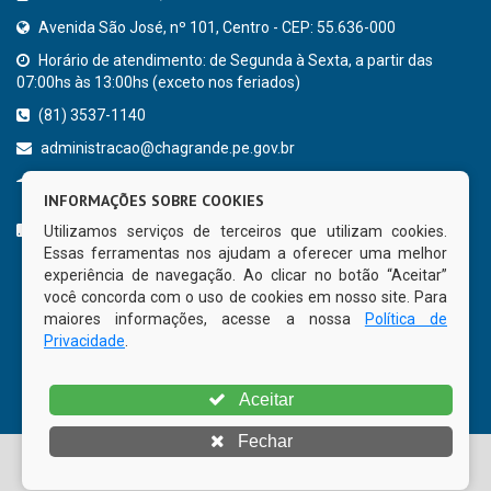
Avenida São José, nº 101, Centro - CEP: 55.636-000
Horário de atendimento: de Segunda à Sexta, a partir das
07:00hs às 13:00hs (exceto nos feriados)
(81) 3537-1140
administracao@chagrande.pe.gov.br
Chã Grande - PE
INFORMAÇÕES SOBRE COOKIES
CURTA NOSSA FAN PAGE
Utilizamos serviços de terceiros que utilizam cookies.
Essas ferramentas nos ajudam a oferecer uma melhor
experiência de navegação. Ao clicar no botão “Aceitar”
você concorda com o uso de cookies em nosso site. Para
maiores informações, acesse a nossa
Política de
Privacidade
.
Aceitar
Fechar
© Copyright 2026 Prefeitura Municipal de Chã Grande | Todos
os direitos reservados