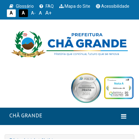
Glossário
FAQ
Mapa do Site
Acessibilidade
A+
A
A
A
A-
CHÃ GRANDE