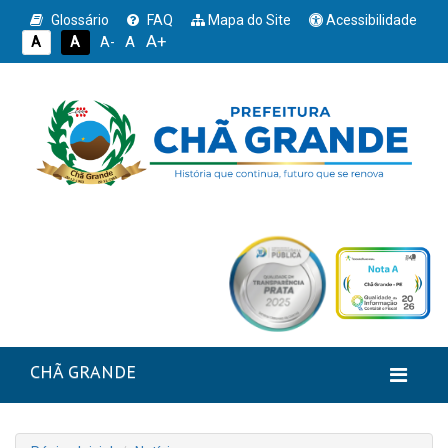
Glossário
FAQ
Mapa do Site
Acessibilidade
A+
A
A
A
A-
CHÃ GRANDE