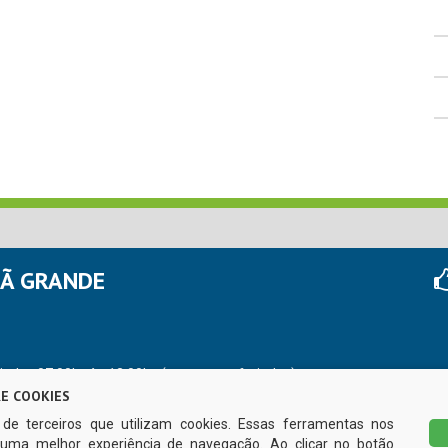
HÃ GRANDE
r das 07:00hs às 13:00hs (exceto nos feriados)
E COOKIES
s de terceiros que utilizam cookies. Essas ferramentas nos
uma melhor experiência de navegação. Ao clicar no botão