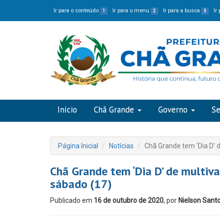
Ir para o conteúdo
Ir para o menu
Ir para a busca
Ir
1
2
3
Início
Chã Grande
Governo
Se
Página Inicial
Notícias
Chã Grande tem ‘Dia D’ d
Chã Grande tem ‘Dia D’ de multiva
sábado (17)
Publicado em
16 de outubro de 2020
, por
Nielson Sant