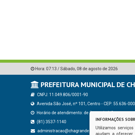
Hora:
07:13
/
Sábado
,
08 de agosto de 2026
PREFEITURA MUNICIPAL DE C
CNPJ: 11.049.806/0001-90
Avenida São José, nº 101, Centro - CEP: 55.636-000
Horário de atendimento: de Segunda à Sexta, a parti
INFORMAÇÕES SOBR
(81) 3537-1140
Utilizamos serviço
administracao@chagrande.pe.gov.br
ajudam a oferecer 