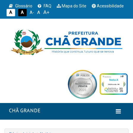
Glossário
FAQ
Mapa do Site
Acessibilidade
A+
A
A
A
A-
CHÃ GRANDE