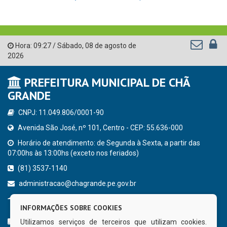
Hora:
09:27
/
Sábado
,
08 de agosto de
2026
PREFEITURA MUNICIPAL DE CHÃ
GRANDE
CNPJ: 11.049.806/0001-90
Avenida São José, nº 101, Centro - CEP: 55.636-000
Horário de atendimento: de Segunda à Sexta, a partir das
07:00hs às 13:00hs (exceto nos feriados)
(81) 3537-1140
administracao@chagrande.pe.gov.br
Chã Grande - PE
INFORMAÇÕES SOBRE COOKIES
CURTA NOSSA FAN PAGE
Utilizamos serviços de terceiros que utilizam cookies.