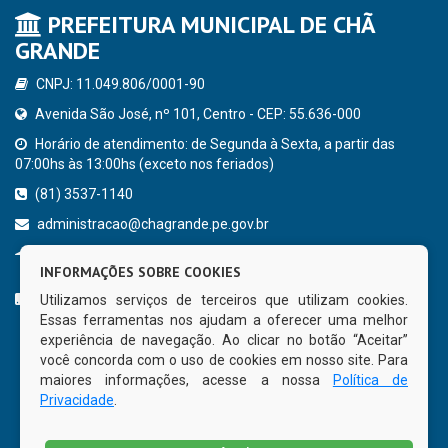
PREFEITURA MUNICIPAL DE CHÃ
GRANDE
CNPJ: 11.049.806/0001-90
Avenida São José, nº 101, Centro - CEP: 55.636-000
Horário de atendimento: de Segunda à Sexta, a partir das
07:00hs às 13:00hs (exceto nos feriados)
(81) 3537-1140
administracao@chagrande.pe.gov.br
Chã Grande - PE
INFORMAÇÕES SOBRE COOKIES
CURTA NOSSA FAN PAGE
Utilizamos serviços de terceiros que utilizam cookies.
Essas ferramentas nos ajudam a oferecer uma melhor
experiência de navegação. Ao clicar no botão “Aceitar”
você concorda com o uso de cookies em nosso site. Para
maiores informações, acesse a nossa
Política de
Privacidade
.