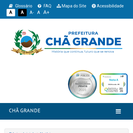
Glossário
FAQ
Mapa do Site
Acessibilidade
A+
A
A
A
A-
CHÃ GRANDE