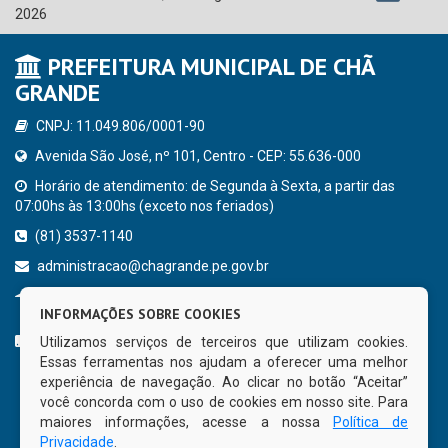
2026
PREFEITURA MUNICIPAL DE CHÃ
GRANDE
CNPJ: 11.049.806/0001-90
Avenida São José, nº 101, Centro - CEP: 55.636-000
Horário de atendimento: de Segunda à Sexta, a partir das
07:00hs às 13:00hs (exceto nos feriados)
(81) 3537-1140
administracao@chagrande.pe.gov.br
Chã Grande - PE
INFORMAÇÕES SOBRE COOKIES
CURTA NOSSA FAN PAGE
Utilizamos serviços de terceiros que utilizam cookies.
Essas ferramentas nos ajudam a oferecer uma melhor
experiência de navegação. Ao clicar no botão “Aceitar”
você concorda com o uso de cookies em nosso site. Para
maiores informações, acesse a nossa
Política de
Privacidade
.