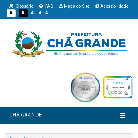
Glossário
FAQ
Mapa do Site
Acessibilidade
A+
A
A
A
A-
CHÃ GRANDE