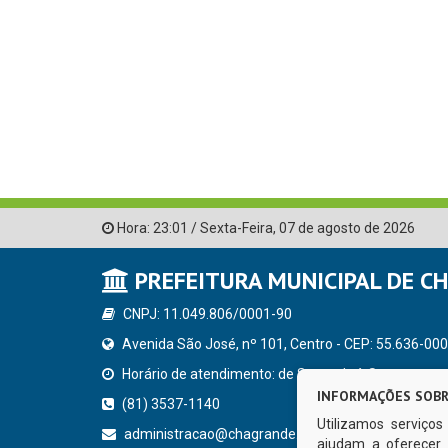
Hora:
23:01
/
Sexta-Feira
,
07 de agosto de 2026
PREFEITURA MUNICIPAL DE C
CNPJ: 11.049.806/0001-90
Avenida São José, nº 101, Centro - CEP: 55.636-000
Horário de atendimento: de Segunda à Sexta, a parti
INFORMAÇÕES SOBR
(81) 3537-1140
Utilizamos serviço
administracao@chagrande.pe.gov.br
ajudam a oferecer 