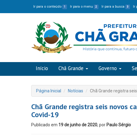
Ir para o conteúdo
Ir para o menu
Ir para a busca
Ir
1
2
3
Início
Chã Grande
Governo
Se
Página Inicial
Notícias
Chã Grande registra sei
Chã Grande registra seis novos c
Covid-19
Publicado em
19 de junho de 2020
, por
Paulo Sérgio