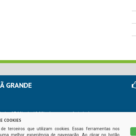
HÃ GRANDE
r das 07:00hs às 13:00hs (exceto nos feriados)
E COOKIES
s de terceiros que utilizam cookies. Essas ferramentas nos
uma melhor experiência de navegação. Ao clicar no botão