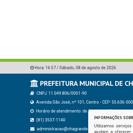
Hora:
16:57
/
Sábado
,
08 de agosto de 2026
PREFEITURA MUNICIPAL DE C
CNPJ: 11.049.806/0001-90
Avenida São José, nº 101, Centro - CEP: 55.636-000
Horário de atendimento: de Segunda à Sexta, a parti
INFORMAÇÕES SOBR
(81) 3537-1140
Utilizamos serviço
administracao@chagrande.pe.gov.br
ajudam a oferecer 