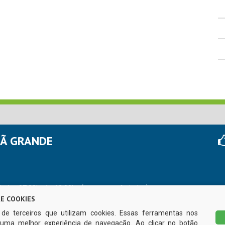
HÃ GRANDE
r das 07:00hs às 13:00hs (exceto nos feriados)
E COOKIES
s de terceiros que utilizam cookies. Essas ferramentas nos
uma melhor experiência de navegação. Ao clicar no botão