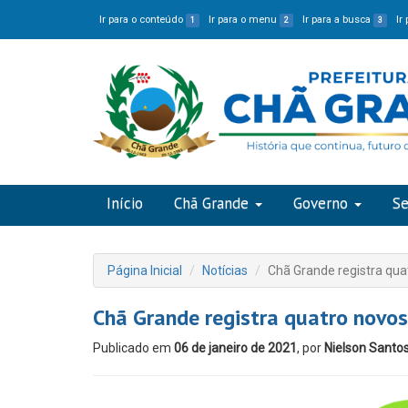
Ir para o conteúdo
Ir para o menu
Ir para a busca
Ir
1
2
3
Início
Chã Grande
Governo
Se
Página Inicial
Notícias
Chã Grande registra qua
Chã Grande registra quatro novos
Publicado em
06 de janeiro de 2021
, por
Nielson Santo