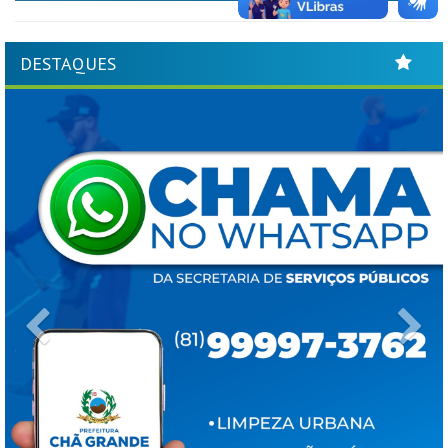
DESTAQUES
Previous
Ne