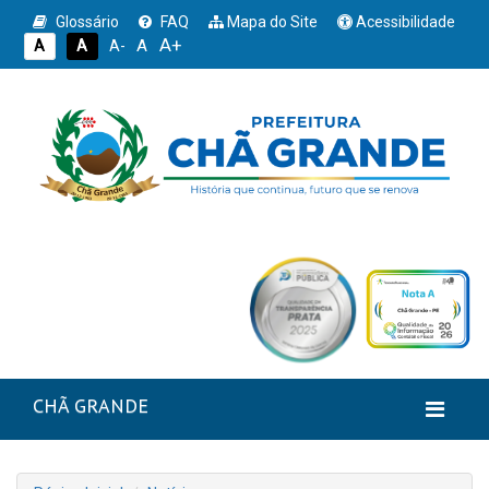
Glossário
FAQ
Mapa do Site
Acessibilidade
A+
A
A
A
A-
CHÃ GRANDE