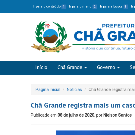
Ir para o conteúdo
Ir para o menu
Ir para a busca
Ir
1
2
3
Início
Chã Grande
Governo
Se
Página Inicial
Notícias
Chã Grande registra mai
Chã Grande registra mais um caso
Publicado em
08 de julho de 2020
, por
Nielson Santos