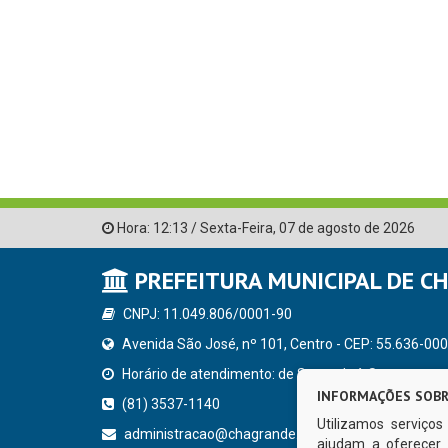
Hora:
12:13
/
Sexta-Feira
,
07 de agosto de 2026
PREFEITURA MUNICIPAL DE C
CNPJ: 11.049.806/0001-90
Avenida São José, nº 101, Centro - CEP: 55.636-000
Horário de atendimento: de Segunda à Sexta, a parti
INFORMAÇÕES SOBR
(81) 3537-1140
Utilizamos serviço
administracao@chagrande.pe.gov.br
ajudam a oferecer 