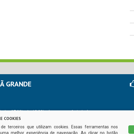
HÃ GRANDE
r das 07:00hs às 13:00hs (exceto nos feriados)
E COOKIES
s de terceiros que utilizam cookies. Essas ferramentas nos
uma melhor experiência de navegação. Ao clicar no botão