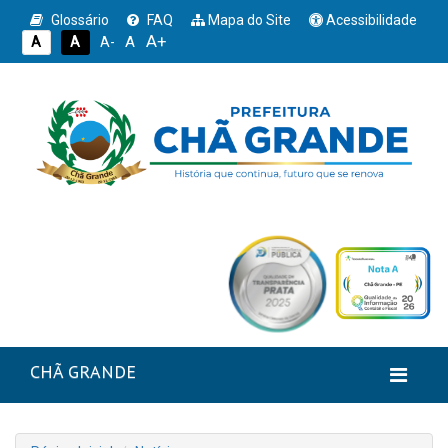
Glossário
FAQ
Mapa do Site
Acessibilidade
A+
A
A
A
A-
CHÃ GRANDE