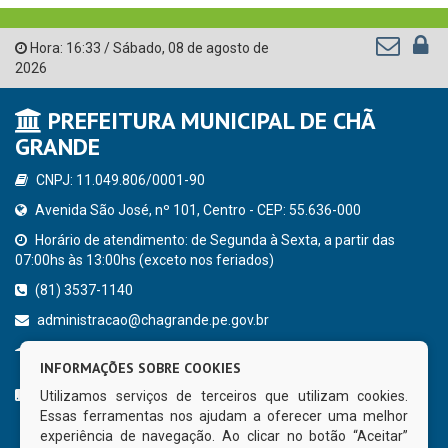
Hora:
16:33
/
Sábado
,
08 de agosto de
2026
PREFEITURA MUNICIPAL DE CHÃ
GRANDE
CNPJ: 11.049.806/0001-90
Avenida São José, nº 101, Centro - CEP: 55.636-000
Horário de atendimento: de Segunda à Sexta, a partir das
07:00hs às 13:00hs (exceto nos feriados)
(81) 3537-1140
administracao@chagrande.pe.gov.br
Chã Grande - PE
INFORMAÇÕES SOBRE COOKIES
CURTA NOSSA FAN PAGE
Utilizamos serviços de terceiros que utilizam cookies.
Essas ferramentas nos ajudam a oferecer uma melhor
experiência de navegação. Ao clicar no botão “Aceitar”