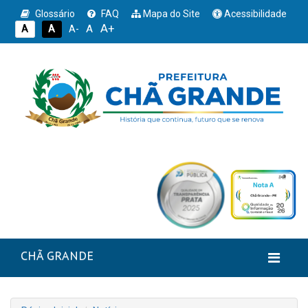
Glossário
FAQ
Mapa do Site
Acessibilidade
A+
A
A
A
A-
CHÃ GRANDE