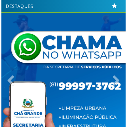
DESTAQUES
Previous
Ne