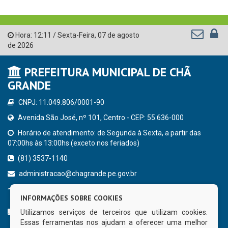
Hora:
12:11
/
Sexta-Feira
,
07 de agosto
de 2026
PREFEITURA MUNICIPAL DE CHÃ
GRANDE
CNPJ: 11.049.806/0001-90
Avenida São José, nº 101, Centro - CEP: 55.636-000
Horário de atendimento: de Segunda à Sexta, a partir das
07:00hs às 13:00hs (exceto nos feriados)
(81) 3537-1140
administracao@chagrande.pe.gov.br
Chã Grande - PE
INFORMAÇÕES SOBRE COOKIES
CURTA NOSSA FAN PAGE
Utilizamos serviços de terceiros que utilizam cookies.
Essas ferramentas nos ajudam a oferecer uma melhor