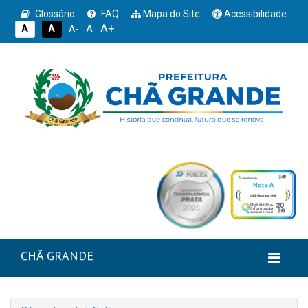
Glossário
FAQ
Mapa do Site
Acessibilidade
A+
A
A
A
A-
CHÃ GRANDE