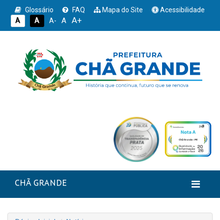
Glossário
FAQ
Mapa do Site
Acessibilidade
A+
A
A
A
A-
CHÃ GRANDE