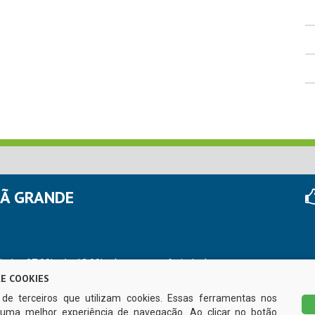
HÃ GRANDE
r das 07:00hs às 13:00hs (exceto nos feriados)
E COOKIES
s de terceiros que utilizam cookies. Essas ferramentas nos
uma melhor experiência de navegação. Ao clicar no botão