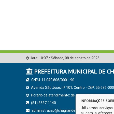
Hora:
10:07
/
Sábado
,
08 de agosto de 2026
PREFEITURA MUNICIPAL DE C
CNPJ: 11.049.806/0001-90
Avenida São José, nº 101, Centro - CEP: 55.636-000
Horário de atendimento: de Segunda à Sexta, a parti
INFORMAÇÕES SOBR
(81) 3537-1140
Utilizamos serviço
administracao@chagrande.pe.gov.br
ajudam a oferecer 