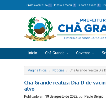
Ir para o conteúdo
Ir para o menu
Ir para a busca
Ir
1
2
3
Início
Chã Grande
Governo
Se
Página Inicial
Notícias
Chã Grande realiza Dia D
Chã Grande realiza Dia D de vacin
alvo
Publicado em
19 de agosto de 2022
, por
Paulo Sérgio